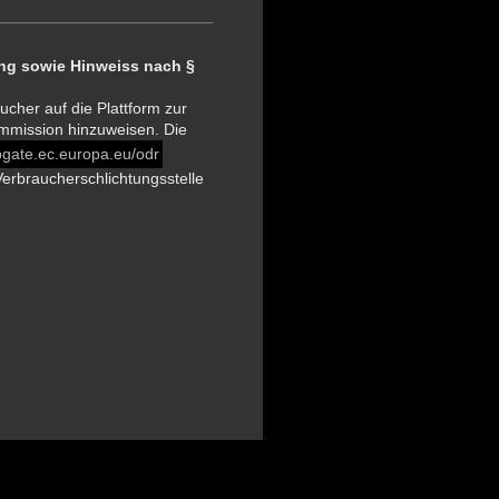
tung sowie Hinweiss nach §
ucher auf die Plattform zur
ommission hinzuweisen. Die
bgate.ec.europa.eu/odr
erbraucherschlichtungsstelle