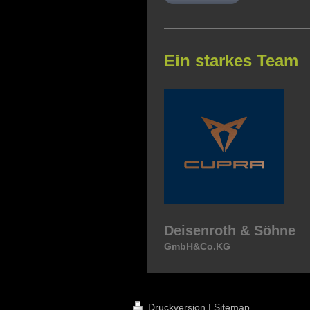
Ein starkes Team
Deisenroth & Söhne
GmbH&Co.KG
Druckversion
|
Sitemap