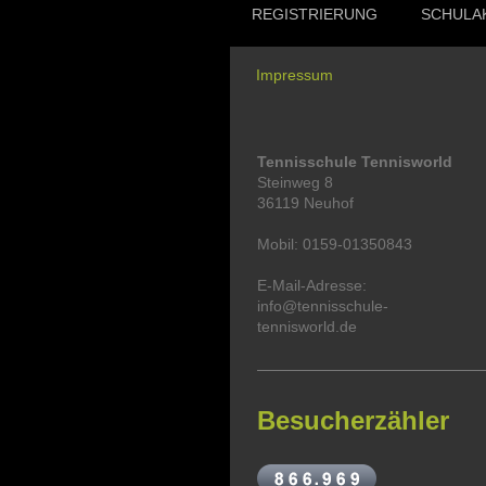
REGISTRIERUNG
SCHULA
Impressum
Tennisschule Tennisworld
Steinweg 8
36119 Neuhof
Mobil: 0159-01350843
E-Mail-Adresse:
info@tennisschule-
tennisworld.de
Besucherzähler