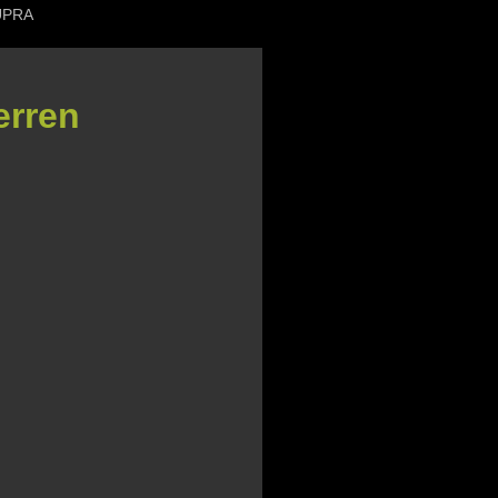
UPRA
erren