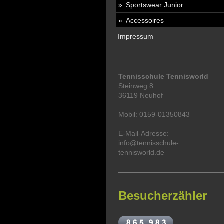
Sportswear Junior
Accessoires
Impressum
Tennisschule Tennisworld
Steinweg 8
36119 Neuhof
Mobil: 0159-01350843
E-Mail-Adresse:
info@tennisschule-
tennisworld.de
Besucherzähler