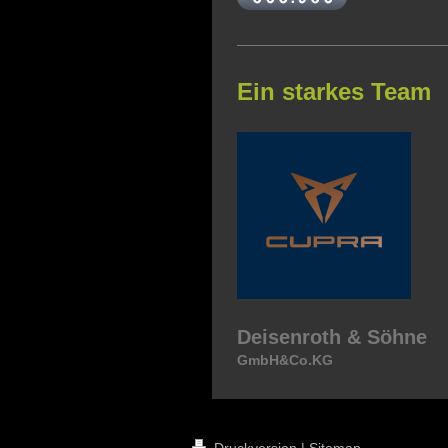
Ein starkes Team
Deisenroth & Söhne
GmbH&Co.KG