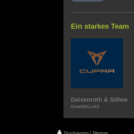
Ein starkes Team
Deisenroth & Söhne
GmbH&Co.KG
Druckversion
|
Sitemap