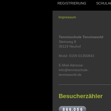
REGISTRIERUNG
SCHULA
Impressum
Tennisschule Tennisworld
Steinweg 8
36119 Neuhof
Mobil: 0159-01350843
E-Mail-Adresse:
info@tennisschule-
tennisworld.de
Besucherzähler