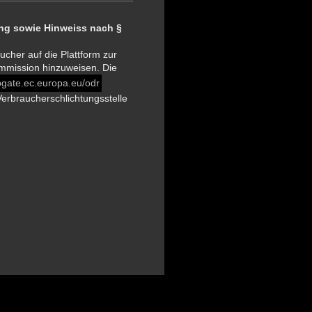
tung sowie Hinweiss nach §
ucher auf die Plattform zur
ommission hinzuweisen. Die
bgate.ec.europa.eu/odr
erbraucherschlichtungsstelle