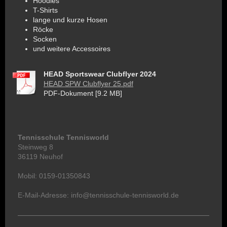
Hoodies
T-Shirts
lange und kurze Hosen
Röcke
Socken
und weitere Accessoires
HEAD Sportswear Clubflyer 2024
HEAD SPW Clubflyer 25.pdf
PDF-Dokument [9.2 MB]
Tennisschule Tennisworld
Steinweg 8
36119 Neuhof
Mobil: 0159-01350843
E-Mail-Adresse: info@tennisschule-tennisworld.de